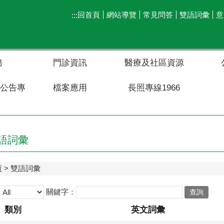
回首頁
網站導覽
常見問答
雙語詞彙
意
:::
務
門診資訊
醫療及社區資源
助公告專
檔案應用
長照專線1966
語詞彙
頁
雙語詞彙
關鍵字：
類別
英文詞彙