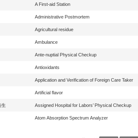
A First-aid Station
Administrative Postmortem
Agricultural residue
Ambulance
Ante-nuptial Physical Checkup
Antioxidants
Application and Verification of Foreign Care Taker
Artificial flavor
衛生
Assigned Hospital for Labors’ Physical Checkup
Atom Absorption Spectrum Analyzer